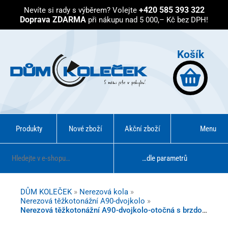
+420 585 393 322
Nevíte si rady s výběrem?
Volejte
Doprava ZDARMA
při nákupu nad 5 000,– Kč bez DPH!
Košík
Produkty
Nové zboží
Akční zboží
Menu
…dle parametrů
DŮM KOLEČEK
»
Nerezová kola
»
Nerezová těžkotonážní A90-dvojkolo
»
Nerezová těžkotonážní A90-dvojkolo-otočná s brzdou na čtyři šrouby