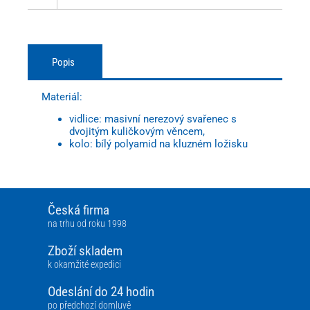
Popis
Materiál:
vidlice: masivní nerezový svařenec s
dvojitým kuličkovým věncem,
kolo: bílý polyamid na kluzném ložisku
Česká firma
na trhu od roku 1998
Zboží skladem
k okamžité expedici
Odeslání do 24 hodin
po předchozí domluvě