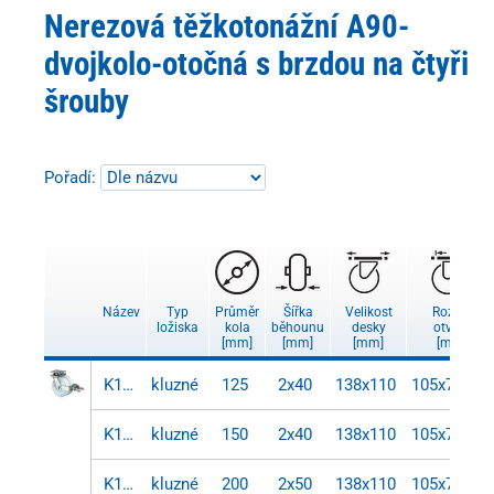
Nerezová těžkotonážní A90-
dvojkolo-otočná s brzdou na čtyři
šrouby
Pořadí:
Název
Typ
Průměr
Šířka
Velikost
Rozteč
ložiska
kola
běhounu
desky
otvorů
[mm]
[mm]
[mm]
[mm]
K120.A90.125
kluzné
125
2x40
138x110
105x75/80
K120.A90.151
kluzné
150
2x40
138x110
105x75/80
K120.A90.200
kluzné
200
2x50
138x110
105x75/80