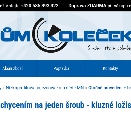
+420 585 393 322
Doprava ZDARMA
em?
Volejte
při nákupu 
Akční zboží
Poptávka
Kontakty
y
»
Nízkoprofilová pojezdová kola série MN
»
Otočné provedení + br
chycením na jeden šroub - kluzné loži