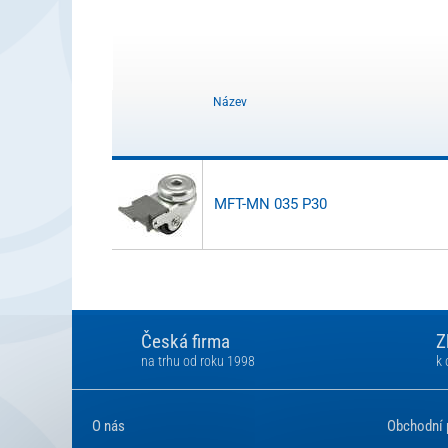
Název
MFT-MN 035 P30
Česká firma
Z
na trhu od roku 1998
k 
O nás
Obchodní