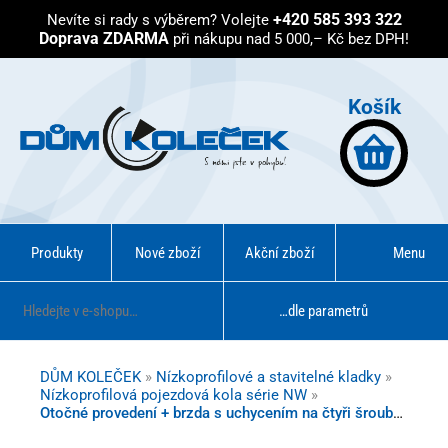
+420 585 393 322
Nevíte si rady s výběrem?
Volejte
Doprava ZDARMA
při nákupu nad 5 000,– Kč bez DPH!
Košík
Produkty
Nové zboží
Akční zboží
Menu
…dle parametrů
DŮM KOLEČEK
»
Nízkoprofilové a stavitelné kladky
»
Nízkoprofilová pojezdová kola série NW
»
Otočné provedení + brzda s uchycením na čtyři šrouby - kuličkové ložisko