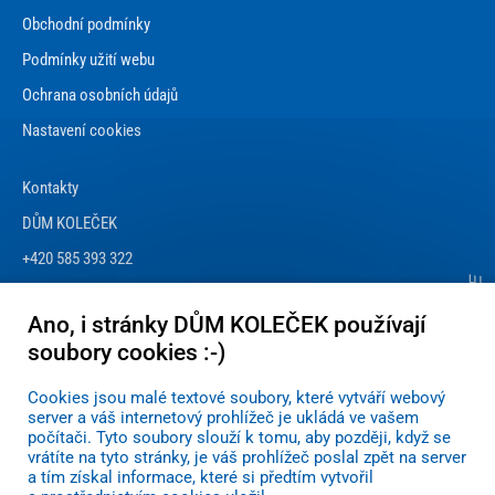
Obchodní podmínky
Podmínky užití webu
Ochrana osobních údajů
Nastavení cookies
Kontakty
DŮM KOLEČEK
+420 585 393 322
info@dum-kolecek.cz
Ano, i stránky DŮM KOLEČEK používají
soubory cookies :-)
Cookies jsou malé textové soubory, které vytváří webový
server a váš internetový prohlížeč je ukládá ve vašem
počítači. Tyto soubory slouží k tomu, aby později, když se
vrátíte na tyto stránky, je váš prohlížeč poslal zpět na server
a tím získal informace, které si předtím vytvořil