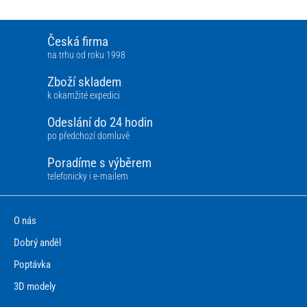
Česká firma
na trhu od roku 1998
Zboží skladem
k okamžité expedici
Odeslání do 24 hodin
po předchozí domluvě
Poradíme s výběrem
telefonicky i e-mailem
O nás
Dobrý anděl
Poptávka
3D modely