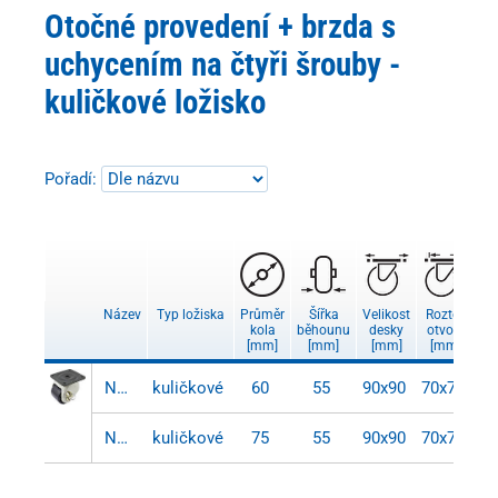
Otočné provedení + brzda s
uchycením na čtyři šrouby -
kuličkové ložisko
Pořadí:
Název
Typ ložiska
Průměr
Šířka
Velikost
Rozteč
Pr
kola
běhounu
desky
otvorů
ot
[mm]
[mm]
[mm]
[mm]
[
NW 060 TB
kuličkové
60
55
90x90
70x70
NW 075 TB
kuličkové
75
55
90x90
70x70