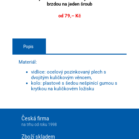
brzdou na jeden šroub
od 79,– Kč
Popis
Materiál:
vidlice: ocelový pozinkovaný plech s
dvojitým kuličkovým věncem,
kolo: plastové s šedou nešpinící gumou s
krytkou na kuličkovém ložisku
Česká firma
na trhu od roku 1998
Zboží skladem