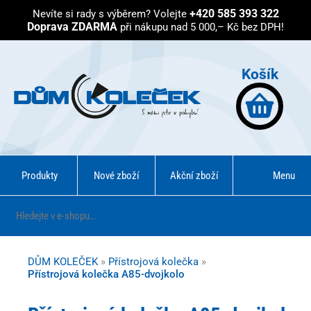
+420 585 393 322
Nevíte si rady s výběrem?
Volejte
Doprava ZDARMA
při nákupu nad 5 000,– Kč bez DPH!
Košík
Produkty
Nové zboží
Akční zboží
Menu
DŮM KOLEČEK
»
Přístrojová kolečka
»
Přístrojová kolečka A85-dvojkolo