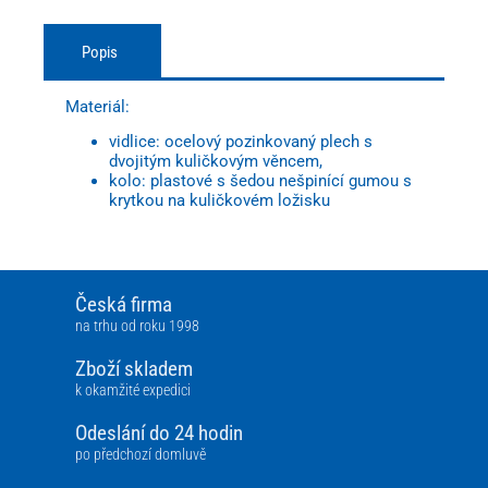
Popis
Materiál:
vidlice: ocelový pozinkovaný plech s
dvojitým kuličkovým věncem,
kolo: plastové s šedou nešpinící gumou s
krytkou na kuličkovém ložisku
Česká firma
na trhu od roku 1998
Zboží skladem
k okamžité expedici
Odeslání do 24 hodin
po předchozí domluvě