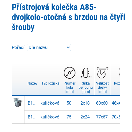
Přístrojová kolečka A85-
dvojkolo-otočná s brzdou na čtyři
šrouby
Pořadí:
Název
Typ ložiska
Průměr
Šířka
Velikost
Rozteč otv
kola
běhounu
desky
[mm]
[mm]
[mm]
[mm]
B120.A85.050
kuličkové
50
2x18
60x60
46x46/38
B120.A85.075
kuličkové
75
2x24
77x67
70x60/45