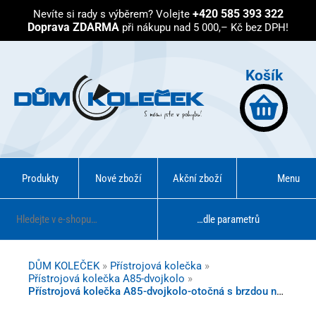
+420 585 393 322
Nevíte si rady s výběrem?
Volejte
Doprava ZDARMA
při nákupu nad 5 000,– Kč bez DPH!
Košík
Produkty
Nové zboží
Akční zboží
Menu
…dle parametrů
DŮM KOLEČEK
»
Přístrojová kolečka
»
Přístrojová kolečka A85-dvojkolo
»
Přístrojová kolečka A85-dvojkolo-otočná s brzdou na čtyři šrouby