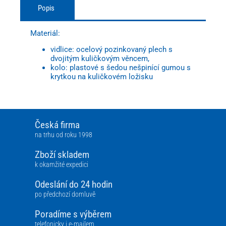
Popis
Materiál:
vidlice: ocelový pozinkovaný plech s
dvojitým kuličkovým věncem,
kolo: plastové s šedou nešpinící gumou s
krytkou na kuličkovém ložisku
Česká firma
na trhu od roku 1998
Zboží skladem
k okamžité expedici
Odeslání do 24 hodin
po předchozí domluvě
Poradíme s výběrem
telefonicky i e-mailem