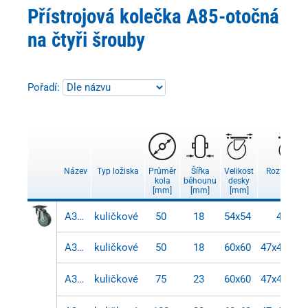
Přístrojová kolečka A85-otočná
na čtyři šrouby
Pořadí:
Název
Typ ložiska
Průměr
Šířka
Velikost
Rozteč otv
kola
běhounu
desky
[mm]
[mm]
[mm]
[mm]
A300.A85.050
kuličkové
50
18
54x54
40x40
A300.A85.051
kuličkové
50
18
60x60
47x47/37
A300.A85.075
kuličkové
75
23
60x60
47x47/37