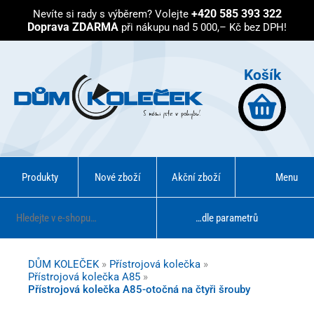
+420 585 393 322
Nevíte si rady s výběrem?
Volejte
Doprava ZDARMA
při nákupu nad 5 000,– Kč bez DPH!
Košík
Produkty
Nové zboží
Akční zboží
Menu
…dle parametrů
DŮM KOLEČEK
»
Přístrojová kolečka
»
Přístrojová kolečka A85
»
Přístrojová kolečka A85-otočná na čtyři šrouby