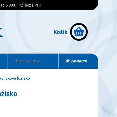
nad 5 000,– Kč bez DPH!
Košík
…dle parametrů
kuličkové ložisko
ožisko