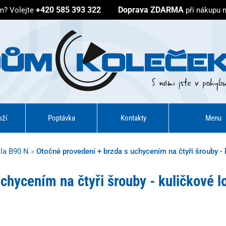
+420 585 393 322
Doprava ZDARMA
em?
Volejte
při nákupu 
oží
Poptávka
Kontakty
Menu
ola B90 N
»
Otočné provedení + brzda s uchycením na čtyři šrouby - 
chycením na čtyři šrouby - kuličkové l