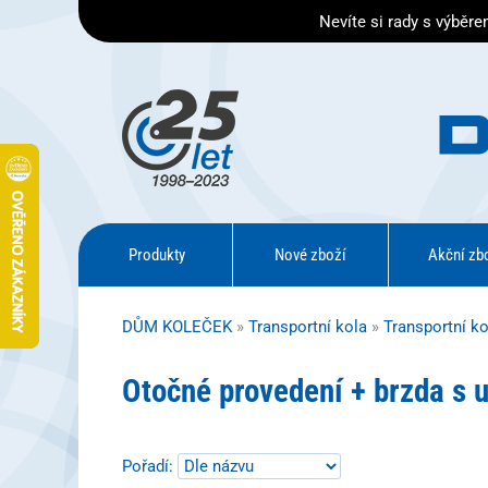
Nevíte si rady s výběr
Produkty
Nové zboží
Akční zb
DŮM KOLEČEK
»
Transportní kola
»
Transportní k
Otočné provedení + brzda s u
Pořadí: