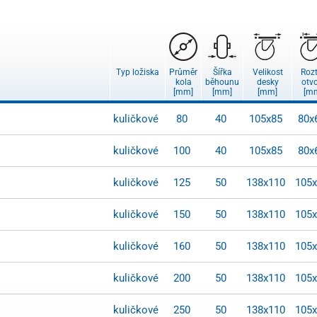
Typ ložiska
Průměr
Šířka
Velikost
Roz
kola
běhounu
desky
otv
[mm]
[mm]
[mm]
[m
kuličkové
80
40
105x85
80x
kuličkové
100
40
105x85
80x
kuličkové
125
50
138x110
105
kuličkové
150
50
138x110
105
kuličkové
160
50
138x110
105
kuličkové
200
50
138x110
105
kuličkové
250
50
138x110
105