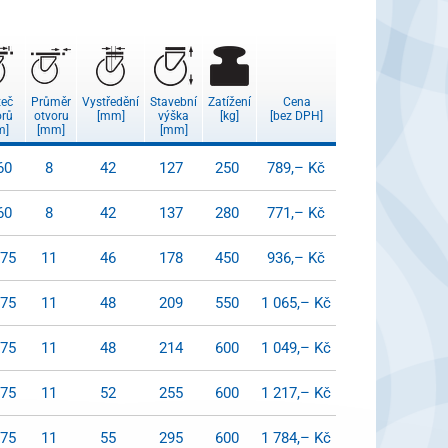
teč
Průměr
Vystředění
Stavební
Zatížení
Cena
orů
otvoru
[mm]
výška
[kg]
[bez DPH]
m]
[mm]
[mm]
60
8
42
127
250
789,– Kč
60
8
42
137
280
771,– Kč
x75
11
46
178
450
936,– Kč
x75
11
48
209
550
1 065,– Kč
x75
11
48
214
600
1 049,– Kč
x75
11
52
255
600
1 217,– Kč
x75
11
55
295
600
1 784,– Kč