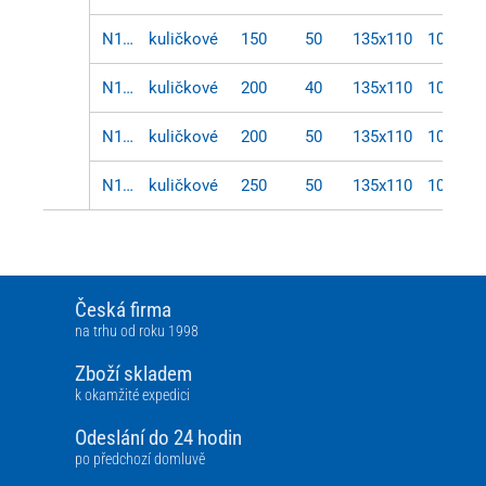
N120.C10.154
kuličkové
150
50
135x110
105x75
N120.C10.201
kuličkové
200
40
135x110
105x75
N120.C10.203
kuličkové
200
50
135x110
105x75
N120.C10.251
kuličkové
250
50
135x110
105x75
Česká firma
na trhu od roku 1998
Zboží skladem
k okamžité expedici
Odeslání do 24 hodin
po předchozí domluvě