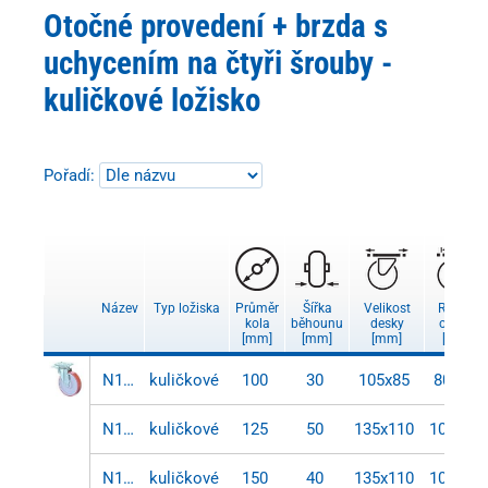
Otočné provedení + brzda s
uchycením na čtyři šrouby -
kuličkové ložisko
Pořadí:
Název
Typ ložiska
Průměr
Šířka
Velikost
Rozteč
kola
běhounu
desky
otvorů
[mm]
[mm]
[mm]
[mm]
N120.C10.101
kuličkové
100
30
105x85
80x60
N120.C10.129
kuličkové
125
50
135x110
105x75
N120.C10.152
kuličkové
150
40
135x110
105x75