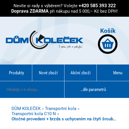
+420 585 393 322
Nevíte si rady s výběrem?
Volejte
Doprava ZDARMA
při nákupu nad 5 000,– Kč bez DPH!
Košík
Produkty
Nové zboží
Akční zboží
Menu
…dle parametrů
DŮM KOLEČEK
»
Transportní kola
»
Transportní kola C10 N
»
Otočné provedení + brzda s uchycením na čtyři šrouby - kuličkové ložisko