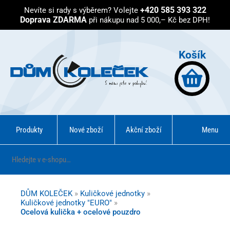
+420 585 393 322
Nevíte si rady s výběrem?
Volejte
Doprava ZDARMA
při nákupu nad 5 000,– Kč bez DPH!
Košík
Produkty
Nové zboží
Akční zboží
Menu
DŮM KOLEČEK
»
Kuličkové jednotky
»
Kuličkové jednotky "EURO"
»
Ocelová kulička + ocelové pouzdro