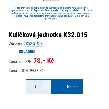
Fotografie produktu má pouze ilustrativní charakter a nemusí přesně
vyobrazovat konkrétní výrobek. Ten se může v některých detailech lišit, může
mít jiné proporce odpovídající daným rozměrům, jiné odstíny povrchů apod.
Na přaní můžeme zaslat fotografii konkrétního produktu. Děkujeme za
pochopení.
Kuličková jednotka K32.015
Varianta:
SKLADEM
78,– Kč
Cena bez DPH:
Cena s DPH:
94,38
Kč
Koupit