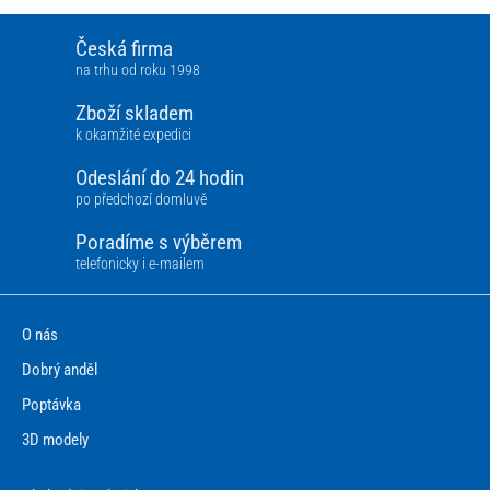
Česká firma
na trhu od roku 1998
Zboží skladem
k okamžité expedici
Odeslání do 24 hodin
po předchozí domluvě
Poradíme s výběrem
telefonicky i e-mailem
O nás
Dobrý anděl
Poptávka
3D modely