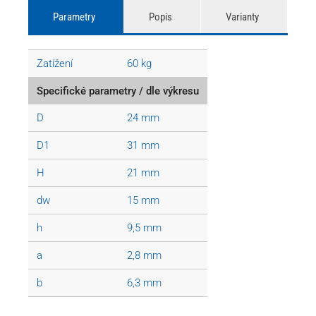
Parametry
Popis
Varianty
Zatížení
60 kg
Specifické parametry / dle výkresu
D
24 mm
D1
31 mm
H
21 mm
dw
15 mm
h
9,5 mm
a
2,8 mm
b
6,3 mm