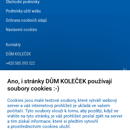
Obchodní podmínky
Podmínky užití webu
Ochrana osobních údajů
Nastavení cookies
Kontakty
DŮM KOLEČEK
+420 585 393 322
info@dum-kolecek.cz
Ano, i stránky DŮM KOLEČEK používají
soubory cookies :-)
Cookies jsou malé textové soubory, které vytváří webový
server a váš internetový prohlížeč je ukládá ve vašem
počítači. Tyto soubory slouží k tomu, aby později, když se
vrátíte na tyto stránky, je váš prohlížeč poslal zpět na server
a tím získal informace, které si předtím vytvořil
a prostřednictvím cookies uložil.