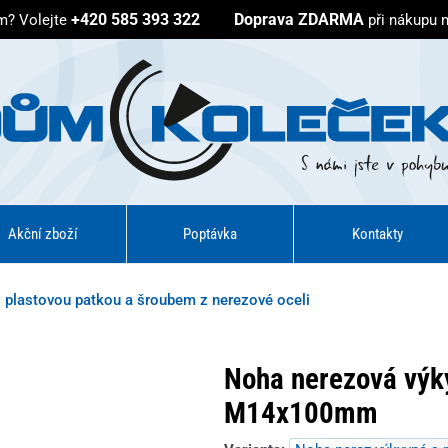
+420 585 393 322
Doprava ZDARMA
em?
Volejte
při nákupu 
Akční zboží
Poptávka
Kontakty
 plastovou patkou a šroubem z nerezové oceli
Noha nerezová výky
M14x100mm