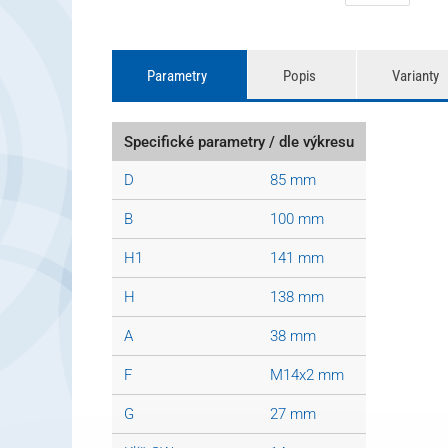
Parametry
Popis
Varianty
Specifické parametry / dle výkresu
D
85 mm
B
100 mm
H1
141 mm
H
138 mm
A
38 mm
F
M14x2 mm
G
27 mm