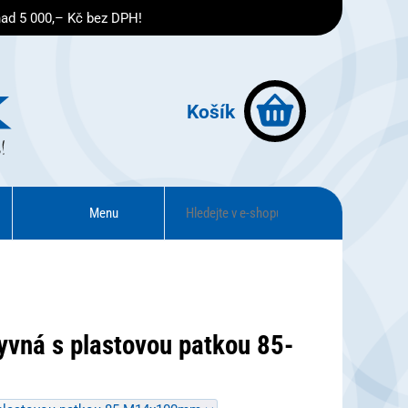
nad 5 000,– Kč bez DPH!
Košík
Menu
vná s plastovou patkou 85-