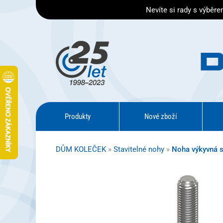
Nevíte si rady s výběr
Produkty
Nové zboží
DŮM KOLEČEK
»
Stavitelné nohy
»
Noha výkyvná s