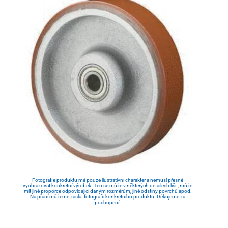
Fotografie produktu má pouze ilustrativní charakter a nemusí přesně
vyobrazovat konkrétní výrobek. Ten se může v některých detailech lišit, může
mít jiné proporce odpovídající daným rozměrům, jiné odstíny povrchů apod.
Na přaní můžeme zaslat fotografii konkrétního produktu. Děkujeme za
pochopení.