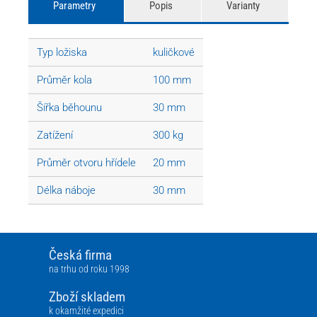
Parametry
Popis
Varianty
Typ ložiska
kuličkové
Průměr kola
100 mm
Šířka běhounu
30 mm
Zatížení
300 kg
Průměr otvoru hřídele
20 mm
Délka náboje
30 mm
Česká firma
na trhu od roku 1998
Zboží skladem
k okamžité expedici