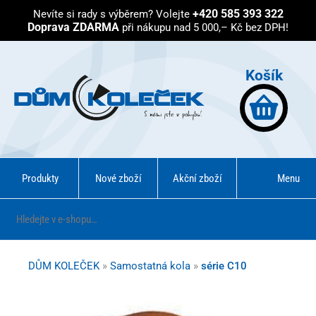
+420 585 393 322
Nevíte si rady s výběrem?
Volejte
Doprava ZDARMA
při nákupu nad 5 000,– Kč bez DPH!
Košík
Produkty
Nové zboží
Akční zboží
Menu
DŮM KOLEČEK
»
Samostatná kola
»
série C10