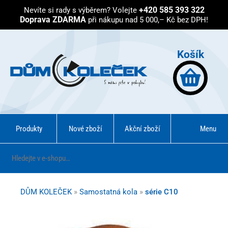
+420 585 393 322
Nevíte si rady s výběrem?
Volejte
Doprava ZDARMA
při nákupu nad 5 000,– Kč bez DPH!
Košík
Produkty
Nové zboží
Akční zboží
Menu
DŮM KOLEČEK
»
Samostatná kola
»
série C10