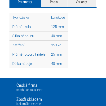
Parametry
Popis
Varianty
Typ ložiska
kuličkové
Průměr kola
125 mm
Šířka běhounu
40 mm
Zatížení
350 kg
Průměr otvoru hřídele
25 mm
Délka náboje
40 mm
Česká firma
na trhu od roku 1998
Zboží skladem
k okamžité expedici