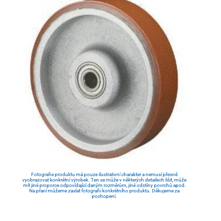
Fotografie produktu má pouze ilustrativní charakter a nemusí přesně
vyobrazovat konkrétní výrobek. Ten se může v některých detailech lišit, může
mít jiné proporce odpovídající daným rozměrům, jiné odstíny povrchů apod.
Na přaní můžeme zaslat fotografii konkrétního produktu. Děkujeme za
pochopení.