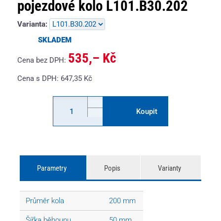
pojezdové kolo L101.B30.202
Varianta:
SKLADEM
535,– Kč
Cena bez DPH:
Cena s DPH:
647,35
Kč
Koupit
Parametry
Popis
Varianty
Průměr kola
200 mm
Šířka běhounu
50 mm