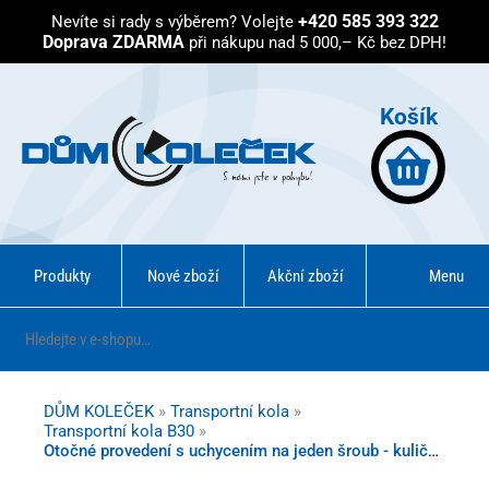
+420 585 393 322
Nevíte si rady s výběrem?
Volejte
Doprava ZDARMA
při nákupu nad 5 000,– Kč bez DPH!
Košík
Produkty
Nové zboží
Akční zboží
Menu
DŮM KOLEČEK
»
Transportní kola
»
Transportní kola B30
»
Otočné provedení s uchycením na jeden šroub - kuličkové ložisko