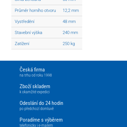
Průměr horního otvoru
12,2 mm
Vystředění
48 mm
Stavební výška
240 mm
Zatížení
250 kg
Česká firma
na trhu od roku 1998
Zboží skladem
k okamžité expedici
Odeslání do 24 hodin
po předchozí domluvě
Poradíme s výběrem
telefonicky i e-mailem