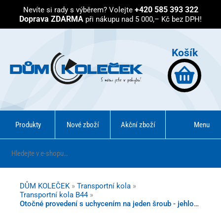
+420 585 393 322
Nevíte si rady s výběrem?
Volejte
Doprava ZDARMA
při nákupu nad 5 000,– Kč bez DPH!
Košík
Produkty
Nové zboží
Akční zboží
Menu
DŮM KOLEČEK
»
Transportní kola
»
Transportní kola B44
»
Otočné provedení s uchycením na jeden šroub - jehlové ložisko