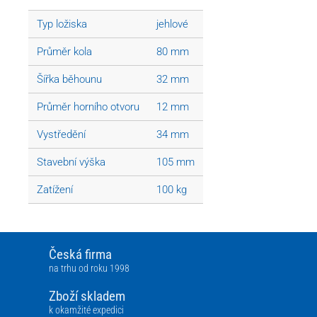
Typ ložiska
jehlové
Průměr kola
80 mm
Šířka běhounu
32 mm
Průměr horního otvoru
12 mm
Vystředění
34 mm
Stavební výška
105 mm
Zatížení
100 kg
Česká firma
na trhu od roku 1998
Zboží skladem
k okamžité expedici