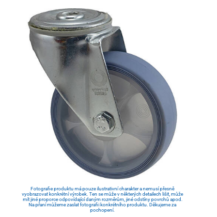
Fotografie produktu má pouze ilustrativní charakter a nemusí přesně
vyobrazovat konkrétní výrobek. Ten se může v některých detailech lišit, může
mít jiné proporce odpovídající daným rozměrům, jiné odstíny povrchů apod.
Na přaní můžeme zaslat fotografii konkrétního produktu. Děkujeme za
pochopení.