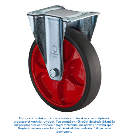
Fotografie produktu má pouze ilustrativní charakter a nemusí přesně
vyobrazovat konkrétní výrobek. Ten se může v některých detailech lišit, může
mít jiné proporce odpovídající daným rozměrům, jiné odstíny povrchů apod.
Na přaní můžeme zaslat fotografii konkrétního produktu. Děkujeme za
pochopení.