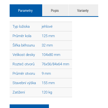
Parametry
Popis
Varianty
Typ ložiska
jehlové
Průměr kola
125 mm
Šířka běhounu
32 mm
Velikost desky
104x80 mm
Rozteč otvorů
76x56/84x64 mm
Průměr otvoru
9 mm
Stavební výška
155 mm
Zatížení
120 kg