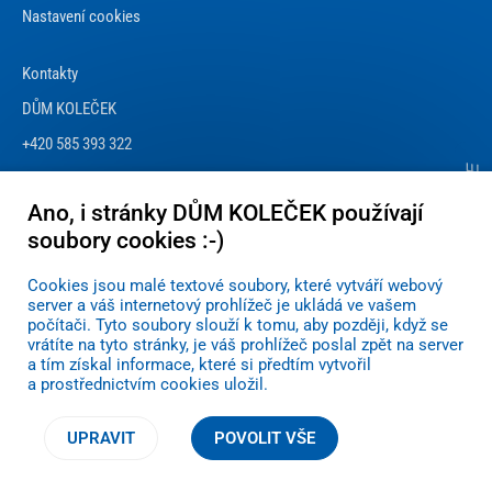
Nastavení cookies
Kontakty
DŮM KOLEČEK
+420 585 393 322
info@dum-kolecek.cz
Ano, i stránky DŮM KOLEČEK používají
soubory cookies :-)
Cookies jsou malé textové soubory, které vytváří webový
server a váš internetový prohlížeč je ukládá ve vašem
počítači. Tyto soubory slouží k tomu, aby později, když se
vrátíte na tyto stránky, je váš prohlížeč poslal zpět na server
a tím získal informace, které si předtím vytvořil
a prostřednictvím cookies uložil.
© 2017–2026
DŮM KOLEČEK
, s námi jste v pohybu!
UPRAVIT
POVOLIT VŠE
Nenašli jste, co jste hledali? Zkuste
e-shop navratilsro.cz