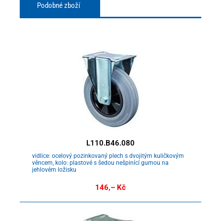
Podobné zboží
L110.B46.080
vidlice: ocelový pozinkovaný plech s dvojitým kuličkovým
věncem, kolo: plastové s šedou nešpinící gumou na
jehlovém ložisku
146,– Kč