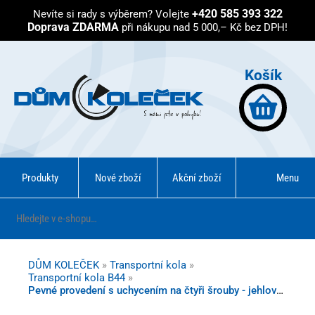
+420 585 393 322
Nevíte si rady s výběrem?
Volejte
Doprava ZDARMA
při nákupu nad 5 000,– Kč bez DPH!
Košík
Produkty
Nové zboží
Akční zboží
Menu
DŮM KOLEČEK
»
Transportní kola
»
Transportní kola B44
»
Pevné provedení s uchycením na čtyři šrouby - jehlové ložisko