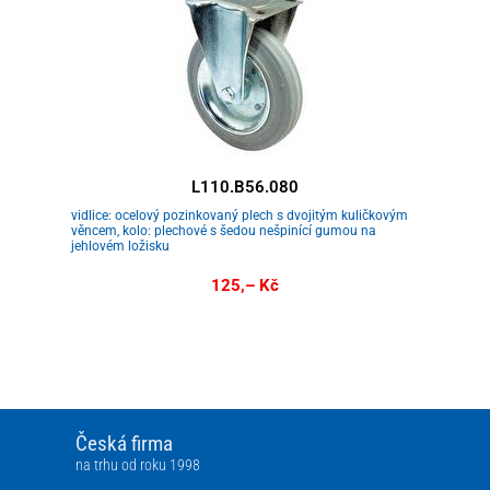
L110.B56.080
vidlice: ocelový pozinkovaný plech s dvojitým kuličkovým
věncem, kolo: plechové s šedou nešpinící gumou na
jehlovém ložisku
125,– Kč
Česká firma
na trhu od roku 1998